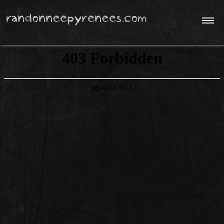
'
Météo / Webcam
Philosophie...
Contact